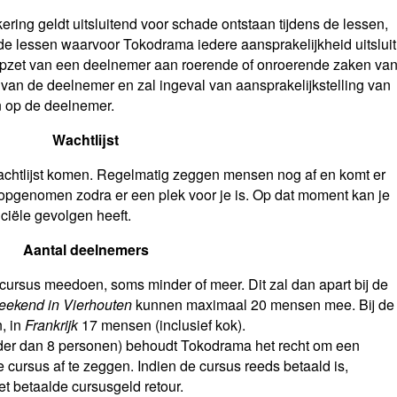
ing geldt uitsluitend voor schade ontstaan tijdens de lessen,
de lessen waarvoor Tokodrama iedere aansprakelijkheid uitsluit
opzet van een deelnemer aan roerende of onroerende zaken va
van de deelnemer en zal ingeval van aansprakelijkstelling van
 op de deelnemer.
Wachtlijst
wachtlijst komen. Regelmatig zeggen mensen nog af en komt er
je opgenomen zodra er een plek voor je is. Op dat moment kan je
ciële gevolgen heeft.
Aantal deelnemers
rsus meedoen, soms minder of meer. Dit zal dan apart bij de
eekend in Vierhouten
kunnen maximaal 20 mensen mee. Bij de
, in
Frankrijk
17 mensen (inclusief kok).
er dan 8 personen) behoudt Tokodrama het recht om een
e cursus af te zeggen. Indien de cursus reeds betaald is,
t betaalde cursusgeld retour.