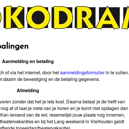
alingen
Aanmelding en betaling
ch of via het internet, door het
aanmeldingsformulier
in te vullen.
t daarin de bevestiging en de betaling gegevens.
Afmelding
ren zonder dat het je iets kost. Daarna betaal je de helft van
nog af of laat je niets van je horen en je komt niet opdagen dan
 Kan iemand van de evt. reservelijst jouw plaats nog innemen,
 theatervakanties en bij het Lang weekend in Vierhouten geldt
reffende toneeldag/theatervakantie).