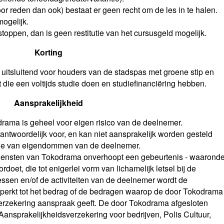
or reden dan ook) bestaat er geen recht om de les in te halen.
mogelijk.
toppen, dan is geen restitutie van het cursusgeld mogelijk.
Korting
 uitsluitend voor houders van de stadspas met groene stip en
die een voltijds studie doen en studiefinanciëring hebben.
Aansprakelijkheid
ama is geheel voor eigen risico van de deelnemer.
rantwoordelijk voor, en kan niet aansprakelijk worden gesteld
chade van eigendommen van de deelnemer.
e diensten van Tokodrama onverhoopt een gebeurtenis - waaronde
oet, die tot enigerlei vorm van lichamelijk letsel bij de
essen en/of de activiteiten van de deelnemer wordt de
perkt tot het bedrag of de bedragen waarop de door Tokodrama
verzekering aanspraak geeft. De door Tokodrama afgesloten
Aansprakelijkheidsverzekering voor bedrijven, Polis Cultuur,