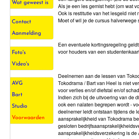
Wat geweest is
Als je een les gemist hebt (om wat vo
Ook is restitutie van het lesgeld niet 
Moet of wil je de cursus halverwege s
Contact
Aanmelding
Een eventuele kortingsregeling geldt
voor houders van een studentenkaart 
Foto's
Video's
Deelnemen aan de lessen van Tokodr
Tokodrama / Bart van Heel is niet ve
AVG
voor verlies en/of diefstal en/of s
Bart
Indien zich bij de uitvoering van d
ook een nalaten begrepen wordt - voord
Studio
deelnemer leidt ontstaan tijdens de l
aansprakelijkheid van Tokodrama be
Voorwaarden
gesloten bedrijfsaansprakelijkheids
aansprakelijkheidsverzekering is de 